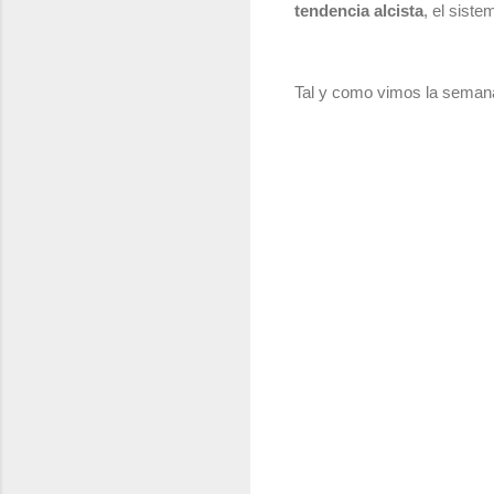
tendencia alcista
, el sist
Tal y como vimos la semana