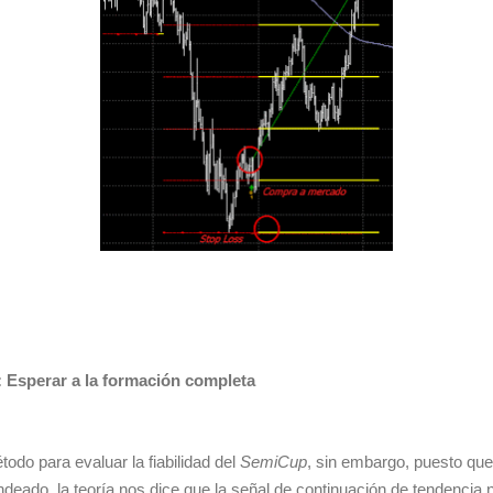
a: Esperar a la formación completa
odo para evaluar la fiabilidad del
SemiCup
, sin embargo, puesto que 
deado, la teoría nos dice que la señal de continuación de tendencia 