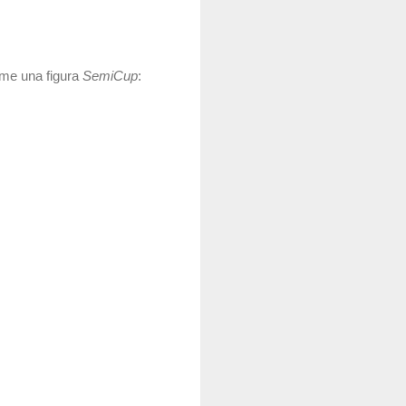
rme una figura
SemiCup
: