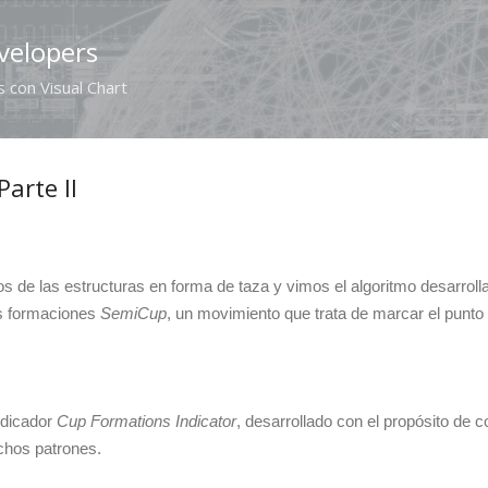
Ir al contenido principal
velopers
 con Visual Chart
arte II
 de las estructuras en forma de taza y vimos el algoritmo desarroll
as formaciones
SemiCup
, un movimiento que trata de marcar el punto
ndicador
Cup Formations Indicator
, desarrollado con el propósito de 
chos patrones.