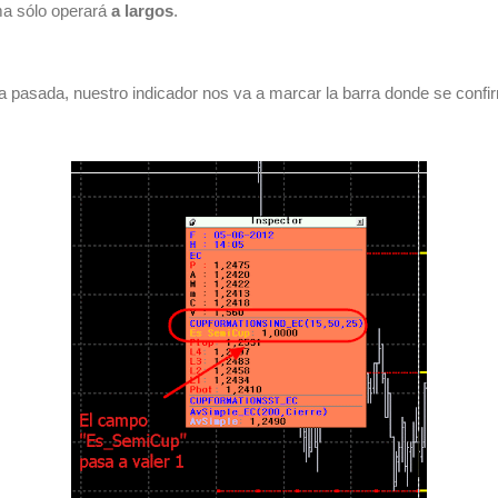
ema sólo operará
a largos
.
 pasada, nuestro indicador nos va a marcar la barra donde se confi