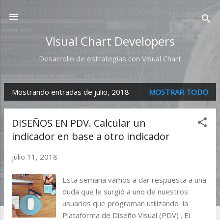
Ir al contenido principal
Visual Chart Developers
Desarrollo de estrategias con Visual Chart
Mostrando entradas de julio, 2018
MOSTRAR TODO
E
n
DISEÑOS EN PDV. Calcular un
t
indicador en base a otro indicador
r
julio 11, 2018
a
d
Esta semana vamos a dar respuesta a una
a
duda que le surgió a uno de nuestros
usuarios que programan utilizando la
s
Plataforma de Diseño Visual (PDV) . El