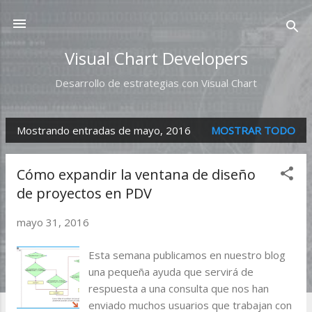
Ir al contenido principal
Visual Chart Developers
Desarrollo de estrategias con Visual Chart
Mostrando entradas de mayo, 2016
MOSTRAR TODO
E
n
Cómo expandir la ventana de diseño
t
de proyectos en PDV
r
mayo 31, 2016
a
d
Esta semana publicamos en nuestro blog
a
una pequeña ayuda que servirá de
respuesta a una consulta que nos han
s
enviado muchos usuarios que trabajan con