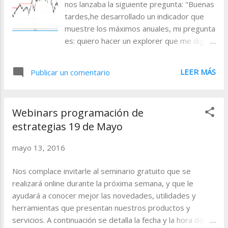
nos lanzaba la siguiente pregunta: "Buenas
la recepción del e- mail de aceptación o denegación de
tardes,he desarrollado un indicador que
acceso al mismo, debido a que el...
muestre los máximos anuales, mi pregunta
es: quiero hacer un explorer que me diga
qué valores son los que se encuentran a X
% de los máximos; ¿es posible desarrollar
LEER MÁS
Publicar un comentario
dicho explorer? Lo he estado intentando,
pero no veo cómo." Aprovechamos esta
consulta para explicar el proceso a todos
Webinars programación de
nuestros usuarios, ya que es una duda
estrategias 19 de Mayo
cuya respuesta puede resultar interesante
de forma general. Planteemos la situación:
mayo 13, 2016
supongamos que disponemos de éste
indicador que va marcando el máximo
Nos complace invitarle al seminario gratuito que se
anual en el gráfico (independientemente
realizará online durante la próxima semana, y que le
de la compresión temporal). El resultados
ayudará a conocer mejor las novedades, utilidades y
visual del indicador sería algo así: Si
herramientas que presentan nuestros productos y
queremos saber qué valores de un
servicios. A continuación se detalla la fecha y la hora del
mercado están a menos del x% de su