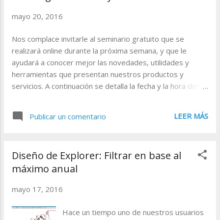
mayo 20, 2016
Nos complace invitarle al seminario gratuito que se
realizará online durante la próxima semana, y que le
ayudará a conocer mejor las novedades, utilidades y
herramientas que presentan nuestros productos y
servicios. A continuación se detalla la fecha y la hora del
evento. Programación. Curso de desarrollo de
estrategias con Visual Chart 6. Más ejemplos en PDV 26-
LEER MÁS
Publicar un comentario
05-2016 17:30 - 18:30 (GMT + 1:00) Registrarse
http://bit.ly/1NzKF5k Una vez vistos los aspectos más
básicos en el diseño de estrategias, les proponemos
Diseño de Explorer: Filtrar en base al
otros ejemplos a través de los cuales podamos poner en
máximo anual
práctica el material estudiado. En esta sesión, veremos
aspectos como la gestión de varios stops simultáneos o
mayo 17, 2016
la utilización de bucles. Desarrollaremos estos ejemplos
utilizando la programación en PDV. Tras cumplimentar el
Hace un tiempo uno de nuestros usuarios
registro del seminario al que desea asistir, debe esperar