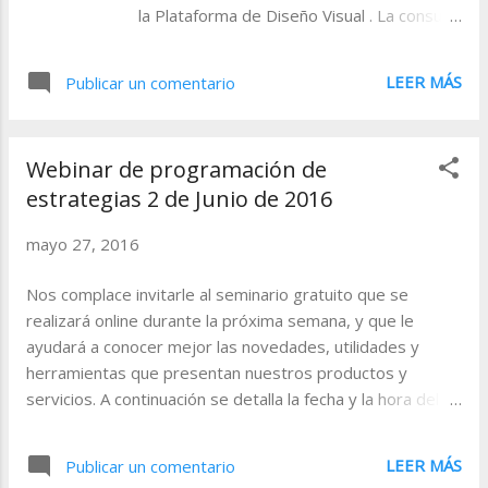
la Plataforma de Diseño Visual . La consulta
es el siguiente: cuando nos proponemos
abrir el código de programación de un
LEER MÁS
Publicar un comentario
proyecto (estrategias, indicadores...)
existente desarrollado en PDV, puede
suceder que, en función del tamaño de
Webinar de programación de
dicho proyecto, observemos que en el
estrategias 2 de Junio de 2016
momento de abrirlo no es posible acceder
al 100% del diseño. Veamos un ejemplo:
mayo 27, 2016
En la imagen vemos que al abrir este
código faltan elementos que no se ven y
Nos complace invitarle al seminario gratuito que se
tampoco podemos acceder a ellos porque
realizará online durante la próxima semana, y que le
no hay scrollbar horizontal en este caso.
ayudará a conocer mejor las novedades, utilidades y
¿Tiene esto solución? Así es, y además
herramientas que presentan nuestros productos y
muy sencilla. Vamos a explicarla.
servicios. A continuación se detalla la fecha y la hora del
evento. Programación. Más ejemplos en VB.NET 02-06-
2016 17:30-18:30 (GMT + 1:00) Registrarse
LEER MÁS
Publicar un comentario
http://bit.ly/1P030sQ Una vez vistos los aspectos más