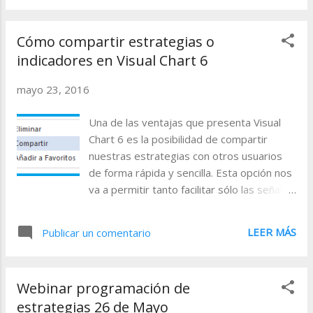
básicos en el diseño de estrategias, les proponemos
otros ejemplos a través de los cuales podamos poner en
Cómo compartir estrategias o
práctica el material estudiado. En esta sesión, veremos
indicadores en Visual Chart 6
aspectos como la gestión de varios stops simultáneos o
la utilización de bucles. Desarrollaremos estos ejemplos
mayo 23, 2016
utilizando la programación en VB.NET. Tras cumplimentar
el registro del seminario al que desea asistir, debe
Una de las ventajas que presenta Visual
esperar la recepción del e- mail de aceptación o
Chart 6 es la posibilidad de compartir
denegación de acceso al mismo, debido a que el aula
nuestras estrategias con otros usuarios
virtual tiene una capacidad máxima de 25 ...
de forma rápida y sencilla. Esta opción nos
va a permitir tanto facilitar sólo las señales
de la estrategia (o la información visual en
caso de los indicadores) como ofrecer el
LEER MÁS
Publicar un comentario
código de programación del proyecto. En
el presente capítulo vamos a explicar los
pasos que habría que dar para realizar
Webinar programación de
esta operación.
estrategias 26 de Mayo