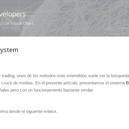
Ir al contenido principal
velopers
 con Visual Chart
 System
de trading, unos de los métodos más extendidos suele ser la búsqued
 o cruce de medias.
En el presente artículo, presentamos el sistema
B
eñales pero con un funcionamiento bastante similar.
ema desde el siguiente enlace.