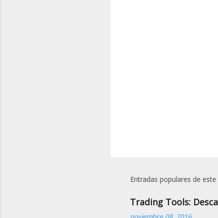
a
r
i
o
s
Entradas populares de este
Trading Tools: Desca
noviembre 08, 2016