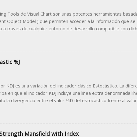
ing Tools de Visual Chart son unas potentes herramientas basada
t Object Model ) que permiten acceder a la información que se
 a través de cualquier entorno de desarrollo compatible con dicha
desarrollar un programa cliente que utilice a Visual Chart como 
 trabajar desde el programa cliente con los datos bursátiles que 
lo más común de programa cliente compatible con esta tecnología
e las macros de Microsoft, podemos diseñar sencillas herramien
astic %J
r desde la famosa hoja de cálculo datos como precios en tiempo r
ón de estrategias, noticias, análisis técnico, información de la cue
tenemos en la hoja Excel que publicamos en este artículo. Puede d
dor KDJ es una variación del indicador clásico Estocástico. La difer
e enlace: Ejemplo Descarga H...
iba en que el indicador KDJ incluye una línea extra denominada líne
ta la divergencia entre el valor %D del estocástico frente al valor
e con las líneas %K y %D, la línea %J oscila en torno a 0 y 100. P
, el valor de %J puede superar estos niveles, llegando a estar p
e 0. Pueden descargar este indicador desde el siguiente enlace: 
miento del indicador A la hora de analizar las señales de este in
 Strength Mansfield with Index