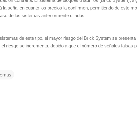
uación contraria: El sistema de bloques o ladrillos (Brick System), s
 la señal en cuanto los precios la confirmen, permitiendo de este m
aso de los sistemas anteriormente citados.
sistemas de este tipo, el mayor riesgo del Brick System se presenta
o el riesgo se incrementa, debido a que el número de señales falsas 
temas