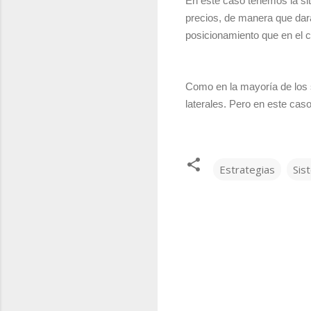
En este caso tenemos la sit
precios, de manera que dará
posicionamiento que en el c
Como en la mayoría de los 
laterales. Pero en este cas
Estrategias
Sis
C
o
m
e
n
t