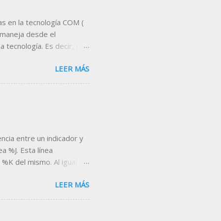
s en la tecnología COM (
 maneja desde el
 tecnología. Es decir, que
servidor de datos,
LEER MÁS
proporciona Visual Chart .
 es Microsoft Excel . A
tas que nos permitan
eal, indicadores,
nta, etc... Un ejemplo de
escargar la hoja desde el
encia entre un indicador y
a %J. Esta línea
 %K del mismo. Al igual
ero a diferencia de las dos
LEER MÁS
or encima de 100 y por
Stochastic %J
dicador, nos fijamos