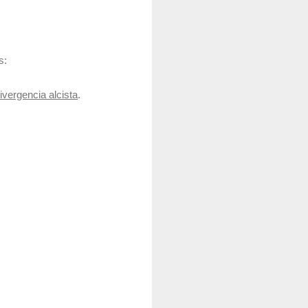
s:
ivergencia alcista
.