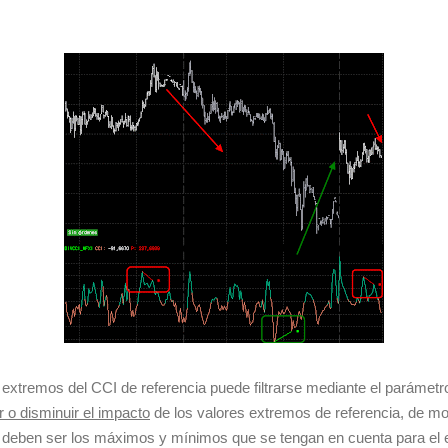
 extremos del CCI de referencia puede filtrarse mediante el parámet
o disminuir el impacto
de los valores extremos de referencia, de 
s deben ser los máximos y mínimos que se tengan en cuenta para el e