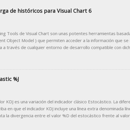
rga de históricos para Visual Chart 6
ing Tools de Visual Chart son unas potentes herramientas basada
t Object Model ) que permiten acceder a la información que se
 a través de cualquier entorno de desarrollo compatible con dicha
desarrollar un programa cliente que utilice a Visual Chart como 
 trabajar desde el programa cliente con los datos bursátiles que 
lo más común de programa cliente compatible con esta tecnología
e las macros de Microsoft, podemos diseñar sencillas herramien
astic %J
r desde la famosa hoja de cálculo datos como precios en tiempo r
ón de estrategias, noticias, análisis técnico, información de la cue
tenemos en la hoja Excel que publicamos en este artículo. Puede d
dor KDJ es una variación del indicador clásico Estocástico. La difer
e enlace: Ejemplo Descarga H...
iba en que el indicador KDJ incluye una línea extra denominada líne
ta la divergencia entre el valor %D del estocástico frente al valor
e con las líneas %K y %D, la línea %J oscila en torno a 0 y 100. P
, el valor de %J puede superar estos niveles, llegando a estar p