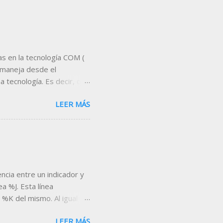
s en la tecnología COM (
 maneja desde el
 tecnología. Es decir, que
servidor de datos,
LEER MÁS
proporciona Visual Chart .
 es Microsoft Excel . A
tas que nos permitan
eal, indicadores,
nta, etc... Un ejemplo de
escargar la hoja desde el
encia entre un indicador y
a %J. Esta línea
 %K del mismo. Al igual
ero a diferencia de las dos
LEER MÁS
or encima de 100 y por