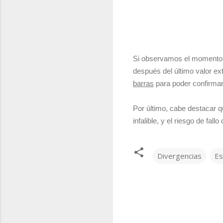
Si observamos el momento 
después del último valor e
barras
para poder confirma
Por último, cabe destacar q
infalible, y el riesgo de f
Divergencias
Es
C
o
m