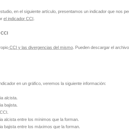
estudio, en el siguiente artículo, presentamos un indicador que nos pe
or
el indicador CCI
.
 CCI
ropio
CCI y las divergencias del mismo
. Pueden descargar el archivo
indicador en un gráfico, veremos la siguiente información:
a alcista.
a bajista.
 CCI.
ia alcista entre los mínimos que la forman.
ia bajista entre los máximos que la forman.