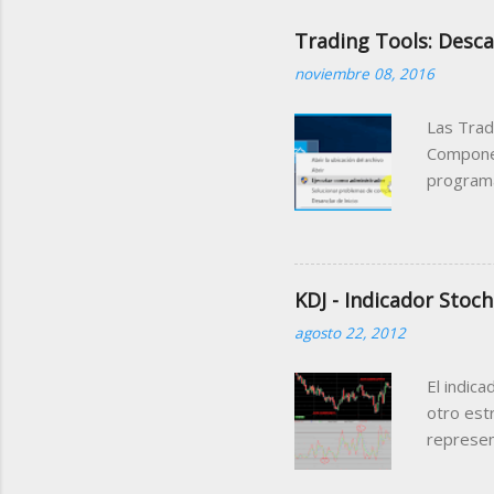
Trading Tools: Desca
noviembre 08, 2016
Las Trad
Componen
programa
podemos 
pudiendo
El ejemp
través d
KDJ - Indicador Stoch
manipula
agosto 22, 2012
informaci
ello lo 
El indica
siguient
otro estr
represen
que suced
primeras