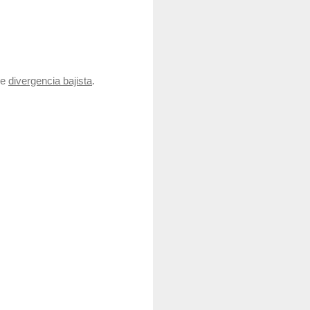
de
divergencia bajista
.