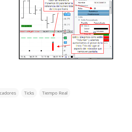
icadores
Ticks
Tiempo Real