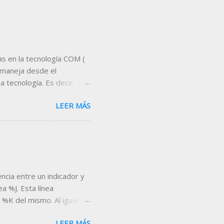
s en la tecnología COM (
 maneja desde el
 tecnología. Es decir, que
servidor de datos,
LEER MÁS
proporciona Visual Chart .
 es Microsoft Excel . A
tas que nos permitan
eal, indicadores,
nta, etc... Un ejemplo de
escargar la hoja desde el
encia entre un indicador y
a %J. Esta línea
 %K del mismo. Al igual
ero a diferencia de las dos
LEER MÁS
or encima de 100 y por