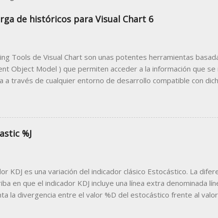
rga de históricos para Visual Chart 6
ing Tools de Visual Chart son unas potentes herramientas basada
t Object Model ) que permiten acceder a la información que se
 a través de cualquier entorno de desarrollo compatible con dicha
desarrollar un programa cliente que utilice a Visual Chart como 
 trabajar desde el programa cliente con los datos bursátiles que 
lo más común de programa cliente compatible con esta tecnología
e las macros de Microsoft, podemos diseñar sencillas herramien
astic %J
r desde la famosa hoja de cálculo datos como precios en tiempo r
ón de estrategias, noticias, análisis técnico, información de la cue
tenemos en la hoja Excel que publicamos en este artículo. Puede d
dor KDJ es una variación del indicador clásico Estocástico. La difer
e enlace: Ejemplo Descarga H...
iba en que el indicador KDJ incluye una línea extra denominada líne
ta la divergencia entre el valor %D del estocástico frente al valor
e con las líneas %K y %D, la línea %J oscila en torno a 0 y 100. P
, el valor de %J puede superar estos niveles, llegando a estar p