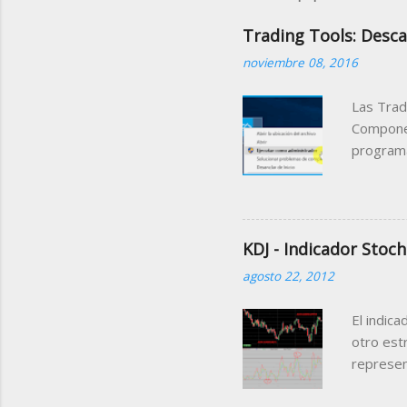
Trading Tools: Desca
noviembre 08, 2016
Las Trad
Componen
programa
podemos 
pudiendo
El ejemp
través d
KDJ - Indicador Stoch
manipula
agosto 22, 2012
informaci
ello lo 
El indica
siguient
otro estr
represen
que suced
primeras