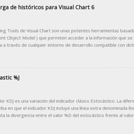
rga de históricos para Visual Chart 6
ing Tools de Visual Chart son unas potentes herramientas basada
t Object Model ) que permiten acceder a la información que se
 a través de cualquier entorno de desarrollo compatible con dicha
desarrollar un programa cliente que utilice a Visual Chart como 
 trabajar desde el programa cliente con los datos bursátiles que 
lo más común de programa cliente compatible con esta tecnología
e las macros de Microsoft, podemos diseñar sencillas herramien
astic %J
r desde la famosa hoja de cálculo datos como precios en tiempo r
ón de estrategias, noticias, análisis técnico, información de la cue
tenemos en la hoja Excel que publicamos en este artículo. Puede d
dor KDJ es una variación del indicador clásico Estocástico. La difer
e enlace: Ejemplo Descarga H...
iba en que el indicador KDJ incluye una línea extra denominada líne
ta la divergencia entre el valor %D del estocástico frente al valor
e con las líneas %K y %D, la línea %J oscila en torno a 0 y 100. P
, el valor de %J puede superar estos niveles, llegando a estar p