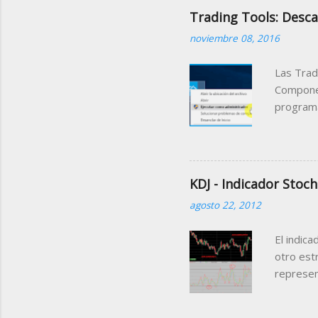
Trading Tools: Desca
noviembre 08, 2016
Las Trad
Componen
programa
podemos 
pudiendo
El ejemp
través d
KDJ - Indicador Stoch
manipula
agosto 22, 2012
informaci
ello lo 
El indica
siguient
otro estr
represen
que suced
primeras