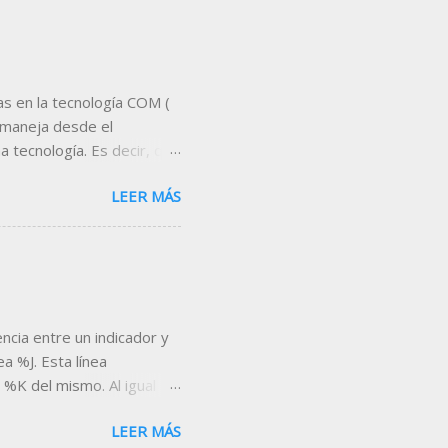
s en la tecnología COM (
 maneja desde el
 tecnología. Es decir, que
servidor de datos,
LEER MÁS
proporciona Visual Chart .
 es Microsoft Excel . A
tas que nos permitan
eal, indicadores,
nta, etc... Un ejemplo de
escargar la hoja desde el
encia entre un indicador y
a %J. Esta línea
 %K del mismo. Al igual
ero a diferencia de las dos
LEER MÁS
or encima de 100 y por