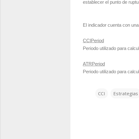
establecer el punto de ruptu
El indicador cuenta con una
CCIPeriod
Periodo utilizado para calc
ATRPeriod
Periodo utilizado para calc
CCI
Estrategias
C
o
m
e