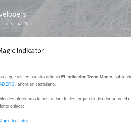
Ir al contenido principal
velopers
 con Visual Chart
agic Indicator
os a que visiten nuestro artículo
El indicador Trend Magic
, publicad
ADERS'
, ahora en castellano.
log les ofrecemos la posibilidad de descargar el indicador sobre el qu
iente enlace:
Magic Indicator