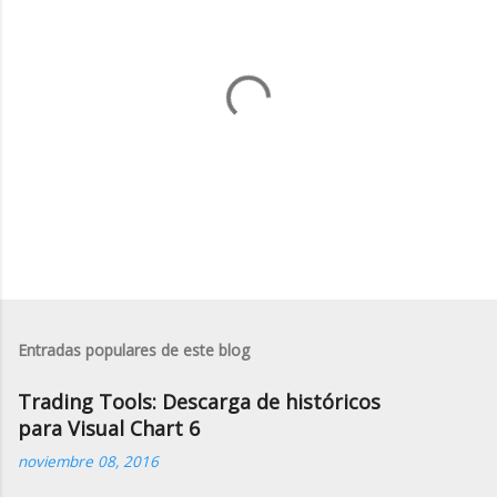
P
u
b
Entradas populares de este blog
l
i
Trading Tools: Descarga de históricos
c
a
para Visual Chart 6
r
noviembre 08, 2016
u
n