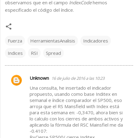
observamos que en el campo
IndexCode
hemos
especificado el código del índice.
Fuerza
HerramientasAnalisis
Indicadores
Indices
RSI
Spread
Unknown
16 de julio de 2016 a las 10:23
C
Una consulta, he insertado el indicador
o
propuesto, usando como base Inditex en
m
semanal e índice comparador el SP500, eso
arroja que el RS Mansfield with Index está
e
para esta semana en: -0,3470, ahora bien si
n
lo calculo con los cierres de ambos activos y
t
aplicando la fórmula del RSC Mainsfiel me da
-0.4107:
a
R=Cierre SP500/ cierre Inditex