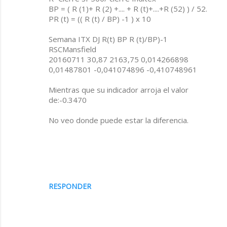
r
BP = ( R (1)+ R (2) +.... + R (t)+....+R (52) ) / 52.
PR (t) = (( R (t) / BP) -1 ) x 10
i
o
Semana ITX DJ R(t) BP R (t)/BP)-1
s
RSCMansfield
20160711 30,87 2163,75 0,014266898
0,01487801 -0,041074896 -0,410748961
Mientras que su indicador arroja el valor
de:-0.3470
No veo donde puede estar la diferencia.
RESPONDER