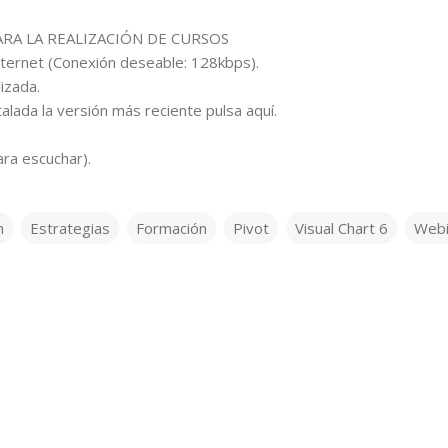
RA LA REALIZACIÓN DE CURSOS
ternet (Conexión deseable: 128kbps).
izada.
stalada la versión más reciente pulsa aquí.
ara escuchar).
n
Estrategias
Formación
Pivot
Visual Chart 6
Webi