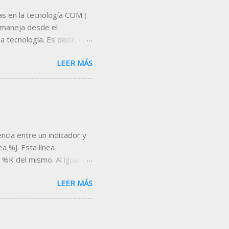
s en la tecnología COM (
 maneja desde el
 tecnología. Es decir, que
servidor de datos,
LEER MÁS
proporciona Visual Chart .
 es Microsoft Excel . A
tas que nos permitan
eal, indicadores,
nta, etc... Un ejemplo de
escargar la hoja desde el
encia entre un indicador y
a %J. Esta línea
 %K del mismo. Al igual
ero a diferencia de las dos
LEER MÁS
or encima de 100 y por
Stochastic %J
dicador, nos fijamos
omo secundaria y la línea D