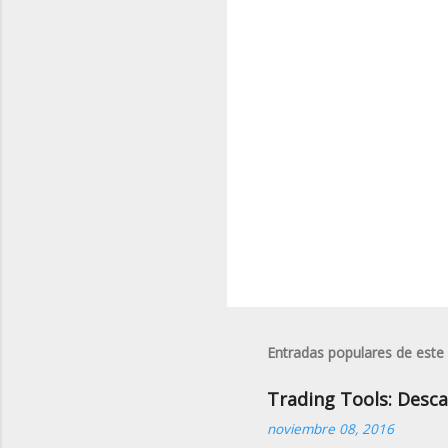
a
r
i
o
s
Entradas populares de este
Trading Tools: Desca
noviembre 08, 2016