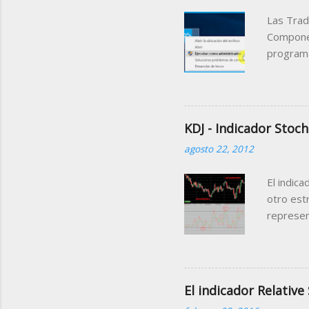
Las Trad
Componen
programa
podemos 
pudiendo
El ejemp
través d
KDJ - Indicador Stoch
manipula
agosto 22, 2012
informaci
ello lo 
El indica
siguient
otro estr
represen
que suced
primeras
debajo d
Comporta
El indicador Relative
principal