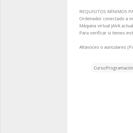
REQUISITOS MÍNIMOS PA
Ordenador conectado a In
Máquina virtual JAVA actual
Para verificar si tienes in
Altavoces o auriculares (P
CursoProgramació
C
o
m
e
n
t