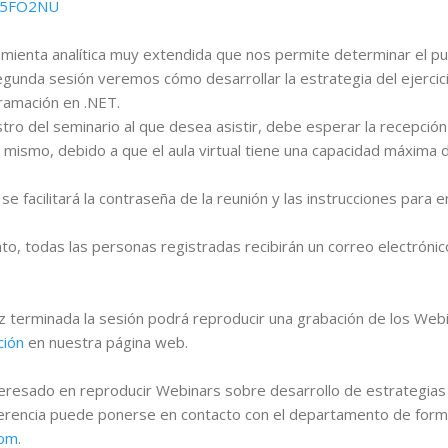
y/25FO2NU
amienta analítica muy extendida que nos permite determinar el pun
egunda sesión veremos cómo desarrollar la estrategia del ejercic
gramación en .NET.
tro del seminario al que desea asistir, debe esperar la recepción
 mismo, debido a que el aula virtual tiene una capacidad máxima d
se facilitará la contraseña de la reunión y las instrucciones para e
to, todas las personas registradas recibirán un correo electróni
vez terminada la sesión podrá reproducir una grabación de los We
ción
en nuestra página web.
teresado en reproducir Webinars sobre desarrollo de estrategias 
gerencia puede ponerse en contacto con el departamento de form
com
.