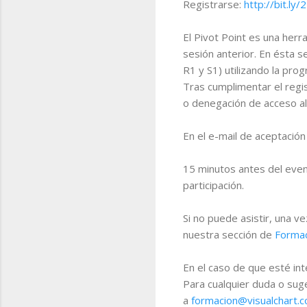
Registrarse:
http://bit.l
El Pivot Point es una herr
sesión anterior. En ésta s
R1 y S1) utilizando la pro
Tras cumplimentar el regis
o denegación de acceso al
En el e-mail de aceptación 
15 minutos antes del even
participación.
Si no puede asistir, una 
nuestra sección de
Forma
En el caso de que esté in
Para cualquier duda o su
a
formacion@visualchart.