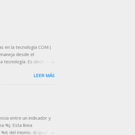
s en la tecnología COM (
 maneja desde el
 tecnología. Es decir, que
servidor de datos,
LEER MÁS
proporciona Visual Chart .
 es Microsoft Excel . A
tas que nos permitan
eal, indicadores,
nta, etc... Un ejemplo de
escargar la hoja desde el
encia entre un indicador y
a %J. Esta línea
 %K del mismo. Al igual