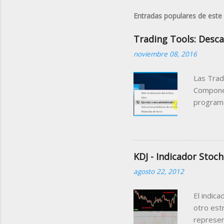
Entradas populares de este
Trading Tools: Desca
noviembre 08, 2016
Las Trad
Componen
programa
podemos 
pudiendo
El ejemp
través d
KDJ - Indicador Stoch
manipula
agosto 22, 2012
informaci
ello lo 
El indica
siguient
otro estr
represen