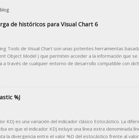
 blog
rga de históricos para Visual Chart 6
ing Tools de Visual Chart son unas potentes herramientas basada
t Object Model ) que permiten acceder a la información que se
 a través de cualquier entorno de desarrollo compatible con dicha
desarrollar un programa cliente que utilice a Visual Chart como 
 trabajar desde el programa cliente con los datos bursátiles que 
lo más común de programa cliente compatible con esta tecnología
e las macros de Microsoft, podemos diseñar sencillas herramien
astic %J
r desde la famosa hoja de cálculo datos como precios en tiempo r
ón de estrategias, noticias, análisis técnico, información de la cue
tenemos en la hoja Excel que publicamos en este artículo. Puede d
dor KDJ es una variación del indicador clásico Estocástico. La difer
e enlace: Ejemplo Descarga H...
iba en que el indicador KDJ incluye una línea extra denominada líne
ta la divergencia entre el valor %D del estocástico frente al valor