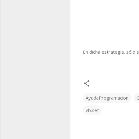
En dicha estrategia, sólo 
AyudaProgramacion
vb.net
C
o