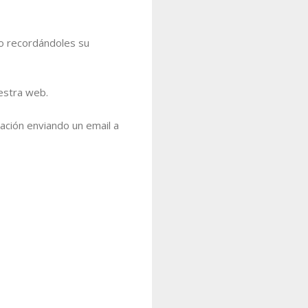
co recordándoles su
estra web.
ción enviando un email a