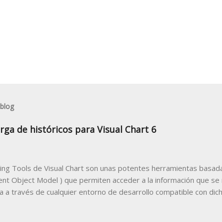
 blog
rga de históricos para Visual Chart 6
ing Tools de Visual Chart son unas potentes herramientas basada
t Object Model ) que permiten acceder a la información que se
 a través de cualquier entorno de desarrollo compatible con dicha
desarrollar un programa cliente que utilice a Visual Chart como 
 trabajar desde el programa cliente con los datos bursátiles que 