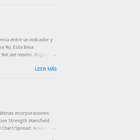
 es Microsoft Excel . A
tas que nos permitan
eal, indicadores,
nta, etc... Un ejemplo de
escargar la hoja desde el
encia entre un indicador y
a %J. Esta línea
 %K del mismo. Al igual
ero a diferencia de las dos
LEER MÁS
or encima de 100 y por
Stochastic %J
dicador, nos fijamos
omo secundaria y la línea D
línea J sobre las otras
nta la divergencia entre K
ltimas incorporaciones
ative Strength Mansfield
l Chart/Spread: Acerca del
gth Mansfield es uno de los