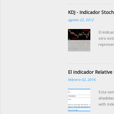
El ejemp
través d
KDJ - Indicador Stoch
manipula
agosto 22, 2012
informaci
ello lo 
El indica
siguient
otro estr
represen
que suced
primeras
debajo d
Comporta
El indicador Relative
principal
febrero 02, 2016
como el v
dos líne
Esta sem
y D. Al tr
añadidas
with Ind
Relative