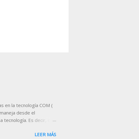
s en la tecnología COM (
 maneja desde el
 tecnología. Es decir, que
servidor de datos,
LEER MÁS
proporciona Visual Chart .