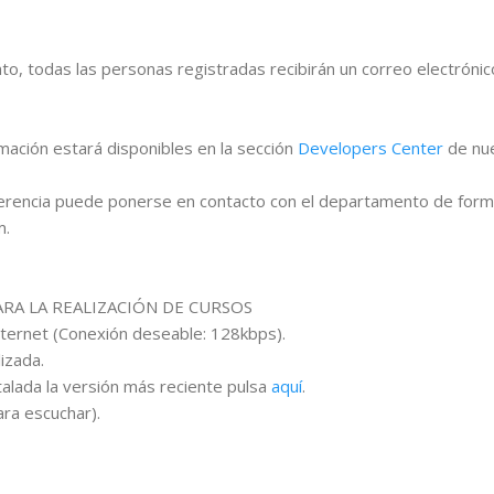
to, todas las personas registradas recibirán un correo electróni
ación estará disponibles en la sección
Developers Center
de nu
erencia puede ponerse en contacto con el departamento de forma
m.
RA LA REALIZACIÓN DE CURSOS
ternet (Conexión deseable: 128kbps).
izada.
stalada la versión más reciente pulsa
aquí
.
ara escuchar).