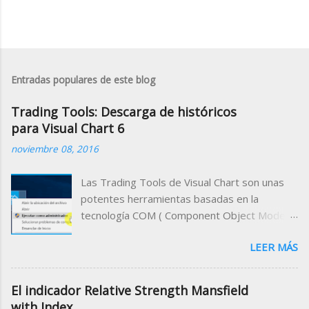
Entradas populares de este blog
Trading Tools: Descarga de históricos
para Visual Chart 6
noviembre 08, 2016
Las Trading Tools de Visual Chart son unas
potentes herramientas basadas en la
tecnología COM ( Component Object Model )
que permiten acceder a la información que se
LEER MÁS
maneja desde el programa a través de
cualquier entorno de desarrollo compatible
con dicha tecnología. Es decir, que podemos
El indicador Relative Strength Mansfield
desarrollar un programa cliente que utilice a
with Index