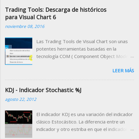
Trading Tools: Descarga de históricos
para Visual Chart 6
noviembre 08, 2016
Las Trading Tools de Visual Chart son unas
potentes herramientas basadas en la
tecnología COM ( Component Object Model )
que permiten acceder a la información que se
LEER MÁS
maneja desde el programa a través de
cualquier entorno de desarrollo compatible
con dicha tecnología. Es decir, que podemos
KDJ - Indicador Stochastic %J
desarrollar un programa cliente que utilice a
agosto 22, 2012
Visual Chart como servidor de datos,
pudiendo trabajar desde el programa cliente
El indicador KDJ es una variación del indicador
con los datos bursátiles que proporciona
clásico Estocástico. La diferencia entre un
Visual Chart . El ejemplo más común de
indicador y otro estriba en que el indicador
programa cliente compatible con esta
KDJ incluye una línea extra denominada línea
tecnología es Microsoft Excel . A través de