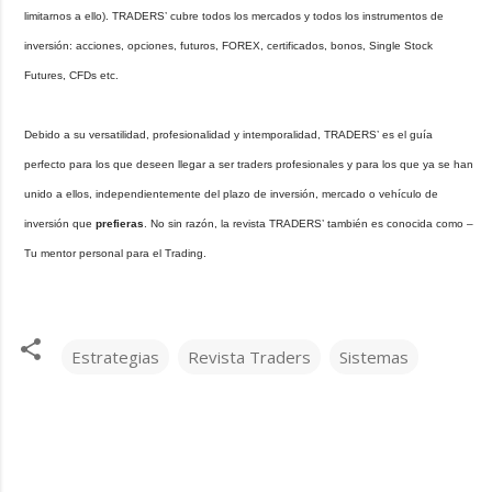
limitarnos a ello). TRADERS’ cubre todos los mercados y todos los instrumentos de
inversión: acciones, opciones, futuros, FOREX, certificados, bonos, Single Stock
Futures, CFDs etc.
Debido a su versatilidad, profesionalidad y intemporalidad, TRADERS’ es el guía
perfecto para los que deseen llegar a ser traders profesionales y para los que ya se han
unido a ellos, independientemente del plazo de inversión, mercado o vehículo de
inversión que
prefieras
. No sin razón, la revista TRADERS’ también es conocida como –
Tu mentor personal para el Trading.
Estrategias
Revista Traders
Sistemas
C
o
m