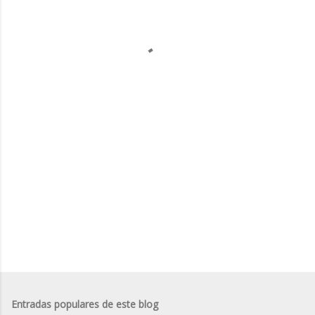
e
n
t
a
r
i
o
s
Entradas populares de este blog