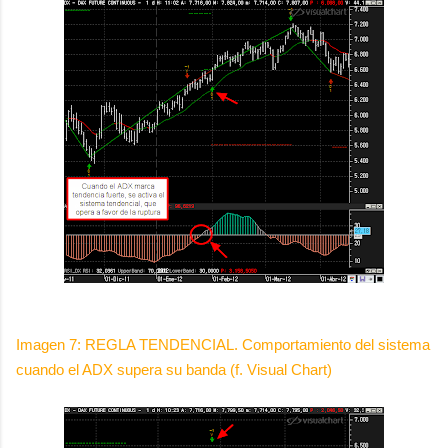
Imagen 7: REGLA TENDENCIAL. Comportamiento del sistema
cuando el ADX supera su banda (f. Visual Chart)