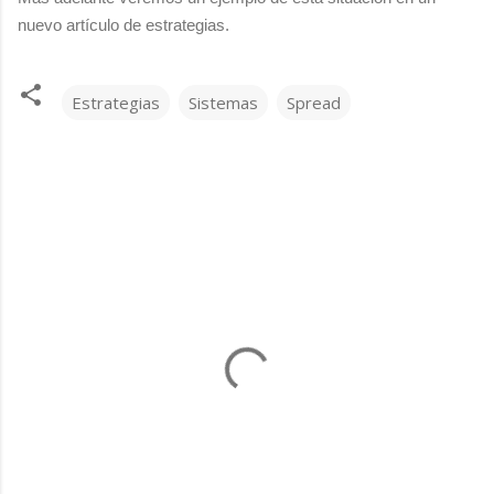
nuevo artículo de estrategias.
Estrategias
Sistemas
Spread
C
o
m
e
n
t
a
r
i
o
s