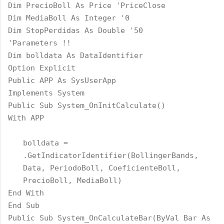
Dim PrecioBoll As Price 'PriceClose
Dim MediaBoll As Integer '0
Dim StopPerdidas As Double '50
'Parameters !!
Dim bolldata As DataIdentifier
Option Explicit
Public APP As SysUserApp
Implements System
Public Sub System_OnInitCalculate()
With APP
bolldata =
.GetIndicatorIdentifier(BollingerBands,
Data, PeriodoBoll, CoeficienteBoll,
PrecioBoll, MediaBoll)
End With
End Sub
Public Sub System_OnCalculateBar(ByVal Bar As