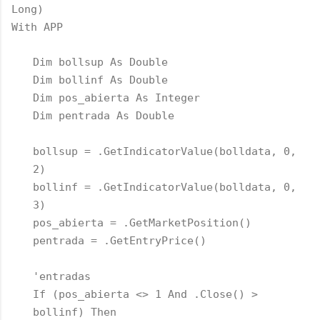
Long)
With APP
Dim bollsup As Double
Dim bollinf As Double
Dim pos_abierta As Integer
Dim pentrada As Double
bollsup = .GetIndicatorValue(bolldata, 0,
2)
bollinf = .GetIndicatorValue(bolldata, 0,
3)
pos_abierta = .GetMarketPosition()
pentrada = .GetEntryPrice()
'entradas
If (pos_abierta <> 1 And .Close() >
bollinf) Then