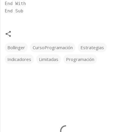
End With
End Sub
Bollinger
CursoProgramación
Estrategias
Indicadores
Limitadas
Programación
C
o
m
e
n
t
a
r