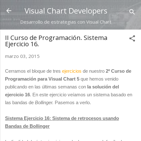
Ir al contenido principal
Visual Chart Developers
Desarrollo de estrategias con Visual Chart
II Curso de Programación. Sistema
Ejercicio 16.
marzo 03, 2015
Cerramos el bloque de tres
ejercicios
de nuestro
2º Curso de
Programación para Visual Chart 5
que hemos venido
publicando en las últimas semanas con
la solución del
ejercicio 16
. En este ejercicio veíamos un sistema basado en
las bandas de
Bollinger.
Pasemos a verlo.
Sistema Ejercicio 16: Sistema de retrocesos usando
Bandas de Bollinger