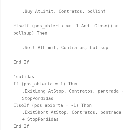
.Buy AtLimit, Contratos, bollinf
ElseIf (pos_abierta <> -1 And .Close() >
bollsup) Then
.Sell AtLimit, Contratos, bollsup
End If
'salidas
If (pos_abierta = 1) Then
.ExitLong AtStop, Contratos, pentrada -
StopPerdidas
ElseIf (pos_abierta = -1) Then
.ExitShort AtStop, Contratos, pentrada
+ StopPerdidas
End If