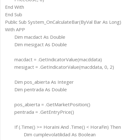
End With
End Sub
Public Sub System_OnCalculateBar(ByVal Bar As Long)
With APP
Dim macdact As Double
Dim mesigact As Double
macdact = .GetIndicatorValue(macddata)
mesigact = .GetIndicatorValue(macddata, 0, 2)
Dim pos_abierta As Integer
Dim pentrada As Double
pos_abierta = .GetMarketPosition()
pentrada = .GetEntryPrice()
If (.Time() >= HoraIni And .Time() < HoraFin) Then
Dim cumplevolatilidad As Boolean