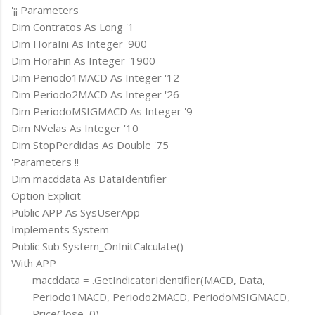
'¡¡ Parameters
Dim Contratos As Long '1
Dim HoraIni As Integer '900
Dim HoraFin As Integer '1900
Dim Periodo1MACD As Integer '12
Dim Periodo2MACD As Integer '26
Dim PeriodoMSIGMACD As Integer '9
Dim NVelas As Integer '10
Dim StopPerdidas As Double '75
'Parameters !!
Dim macddata As DataIdentifier
Option Explicit
Public APP As SysUserApp
Implements System
Public Sub System_OnInitCalculate()
With APP
macddata = .GetIndicatorIdentifier(MACD, Data,
Periodo1MACD, Periodo2MACD, PeriodoMSIGMACD,
PriceClose, 0)