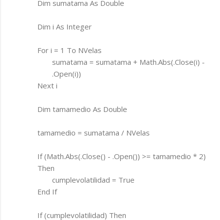
Dim sumatama As Double
Dim i As Integer
For i = 1 To NVelas
sumatama = sumatama + Math.Abs(.Close(i) -
.Open(i))
Next i
Dim tamamedio As Double
tamamedio = sumatama / NVelas
If (Math.Abs(.Close() - .Open()) >= tamamedio * 2)
Then
cumplevolatilidad = True
End If
If (cumplevolatilidad) Then