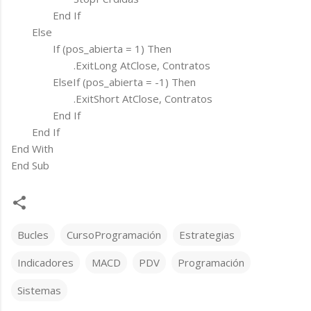
End If
Else
If (pos_abierta = 1) Then
.ExitLong AtClose, Contratos
ElseIf (pos_abierta = -1) Then
.ExitShort AtClose, Contratos
End If
End If
End With
End Sub
Bucles
CursoProgramación
Estrategias
Indicadores
MACD
PDV
Programación
Sistemas