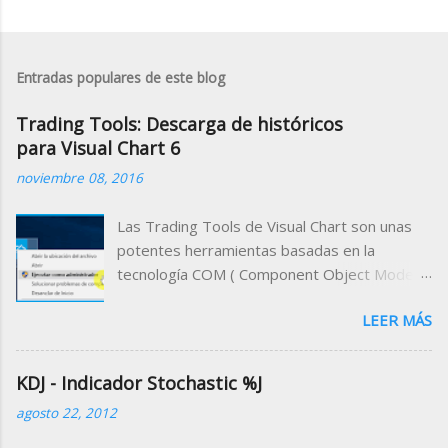
Entradas populares de este blog
Trading Tools: Descarga de históricos
para Visual Chart 6
noviembre 08, 2016
Las Trading Tools de Visual Chart son unas
potentes herramientas basadas en la
tecnología COM ( Component Object Model )
que permiten acceder a la información que se
LEER MÁS
maneja desde el programa a través de
cualquier entorno de desarrollo compatible
con dicha tecnología. Es decir, que podemos
KDJ - Indicador Stochastic %J
desarrollar un programa cliente que utilice a
agosto 22, 2012
Visual Chart como servidor de datos,
pudiendo trabajar desde el programa cliente