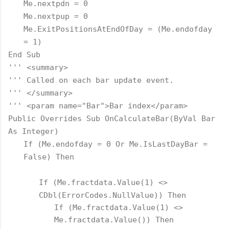
Me.nextpdn = 0
Me.nextpup = 0
Me.ExitPositionsAtEndOfDay = (Me.endofday
= 1)
End Sub
''' <summary>
''' Called on each bar update event.
''' </summary>
''' <param name="Bar">Bar index</param>
Public Overrides Sub OnCalculateBar(ByVal Bar
As Integer)
If (Me.endofday = 0 Or Me.IsLastDayBar =
False) Then
If (Me.fractdata.Value(1) <>
CDbl(ErrorCodes.NullValue)) Then
If (Me.fractdata.Value(1) <>
Me.fractdata.Value()) Then