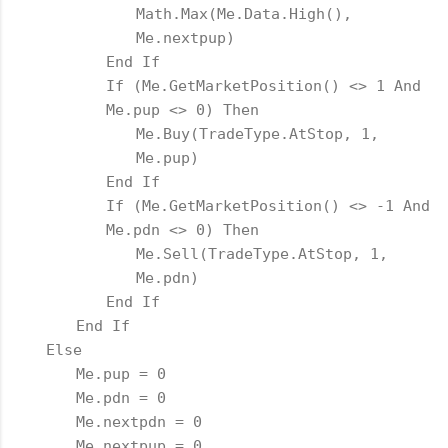
Math.Max(Me.Data.High(),
Me.nextpup)
End If
If (Me.GetMarketPosition() <> 1 And
Me.pup <> 0) Then
Me.Buy(TradeType.AtStop, 1,
Me.pup)
End If
If (Me.GetMarketPosition() <> -1 And
Me.pdn <> 0) Then
Me.Sell(TradeType.AtStop, 1,
Me.pdn)
End If
End If
Else
Me.pup = 0
Me.pdn = 0
Me.nextpdn = 0
Me.nextpup = 0