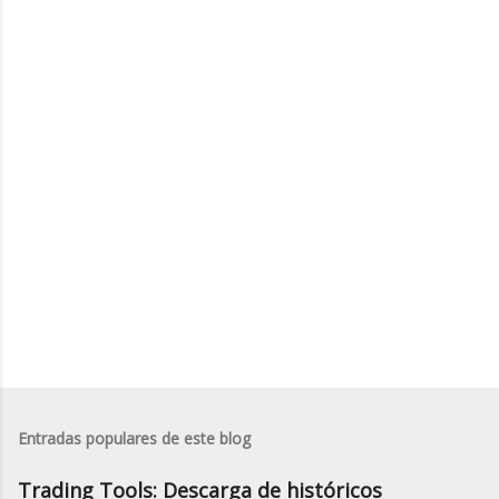
n
t
a
r
i
o
s
Entradas populares de este blog
Trading Tools: Descarga de históricos