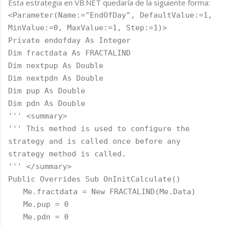
Esta estrategia en VB.NET quedaría de la siguiente forma:
<Parameter(Name:="EndOfDay", DefaultValue:=1,
MinValue:=0, MaxValue:=1, Step:=1)>
Private endofday As Integer
Dim fractdata As FRACTALIND
Dim nextpup As Double
Dim nextpdn As Double
Dim pup As Double
Dim pdn As Double
''' <summary>
''' This method is used to configure the
strategy and is called once before any
strategy method is called.
''' </summary>
Public Overrides Sub OnInitCalculate()
Me.fractdata = New FRACTALIND(Me.Data)
Me.pup = 0
Me.pdn = 0