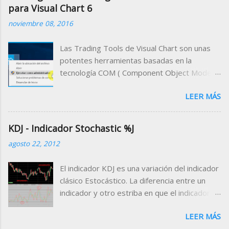
para Visual Chart 6
noviembre 08, 2016
Las Trading Tools de Visual Chart son unas
potentes herramientas basadas en la
tecnología COM ( Component Object Model )
que permiten acceder a la información que se
LEER MÁS
maneja desde el programa a través de
cualquier entorno de desarrollo compatible
con dicha tecnología. Es decir, que podemos
KDJ - Indicador Stochastic %J
desarrollar un programa cliente que utilice a
agosto 22, 2012
Visual Chart como servidor de datos,
pudiendo trabajar desde el programa cliente
El indicador KDJ es una variación del indicador
con los datos bursátiles que proporciona
clásico Estocástico. La diferencia entre un
Visual Chart . El ejemplo más común de
indicador y otro estriba en que el indicador
programa cliente compatible con esta
KDJ incluye una línea extra denominada línea
tecnología es Microsoft Excel . A través de
LEER MÁS
%J. Esta línea representa la divergencia entre
las macros de Microsoft, podemos diseñar