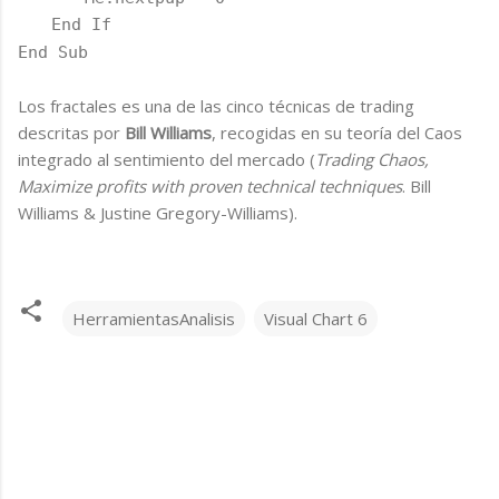
End If
End Sub
Los fractales es una de las cinco técnicas de trading
descritas por
Bill Williams
, recogidas en su teoría del Caos
integrado al sentimiento del mercado (
Trading Chaos,
Maximize profits with proven technical techniques
. Bill
Williams & Justine Gregory-Williams).
HerramientasAnalisis
Visual Chart 6
C
o
m
e