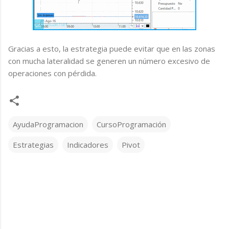
Gracias a esto, la estrategia puede evitar que en las zonas
con mucha lateralidad se generen un número excesivo de
operaciones con pérdida.
AyudaProgramacion
CursoProgramación
Estrategias
Indicadores
Pivot
C
o
m
e
n