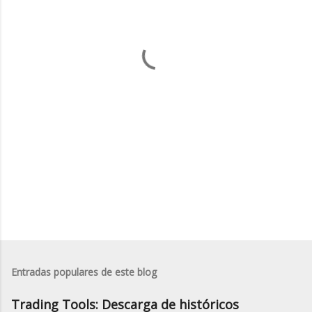
t
a
r
i
o
s
Entradas populares de este blog
Trading Tools: Descarga de históricos