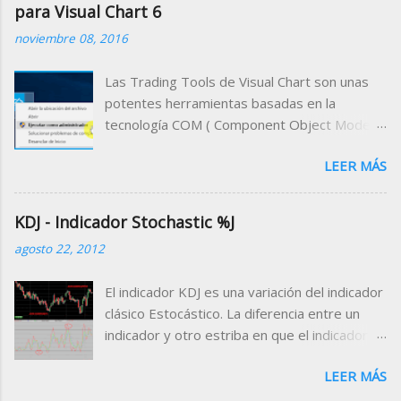
para Visual Chart 6
noviembre 08, 2016
Las Trading Tools de Visual Chart son unas
potentes herramientas basadas en la
tecnología COM ( Component Object Model )
que permiten acceder a la información que se
LEER MÁS
maneja desde el programa a través de
cualquier entorno de desarrollo compatible
con dicha tecnología. Es decir, que podemos
KDJ - Indicador Stochastic %J
desarrollar un programa cliente que utilice a
agosto 22, 2012
Visual Chart como servidor de datos,
pudiendo trabajar desde el programa cliente
El indicador KDJ es una variación del indicador
con los datos bursátiles que proporciona
clásico Estocástico. La diferencia entre un
Visual Chart . El ejemplo más común de
indicador y otro estriba en que el indicador
programa cliente compatible con esta
KDJ incluye una línea extra denominada línea
tecnología es Microsoft Excel . A través de
LEER MÁS
%J. Esta línea representa la divergencia entre
las macros de Microsoft, podemos diseñar
el valor %D del estocástico frente al valor %K