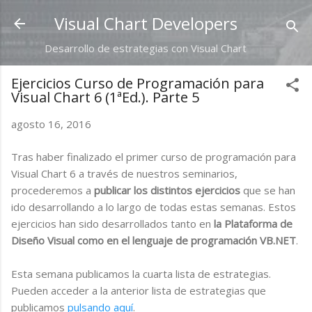
Ir al contenido principal
Visual Chart Developers
Desarrollo de estrategias con Visual Chart
Ejercicios Curso de Programación para
Visual Chart 6 (1ªEd.). Parte 5
agosto 16, 2016
Tras haber finalizado el primer curso de programación para
Visual Chart 6 a través de nuestros seminarios,
procederemos a
publicar los distintos ejercicios
que se han
ido desarrollando a lo largo de todas estas semanas. Estos
ejercicios han sido desarrollados tanto en
la Plataforma de
Diseño Visual como en el lenguaje de programación VB.NET
.
Esta semana publicamos la cuarta lista de estrategias.
Pueden acceder a la anterior lista de estrategias que
publicamos
pulsando aquí
.