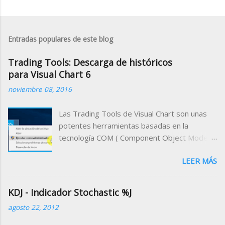
Entradas populares de este blog
Trading Tools: Descarga de históricos
para Visual Chart 6
noviembre 08, 2016
Las Trading Tools de Visual Chart son unas
potentes herramientas basadas en la
tecnología COM ( Component Object Model )
que permiten acceder a la información que se
LEER MÁS
maneja desde el programa a través de
cualquier entorno de desarrollo compatible
con dicha tecnología. Es decir, que podemos
KDJ - Indicador Stochastic %J
desarrollar un programa cliente que utilice a
agosto 22, 2012
Visual Chart como servidor de datos,
pudiendo trabajar desde el programa cliente