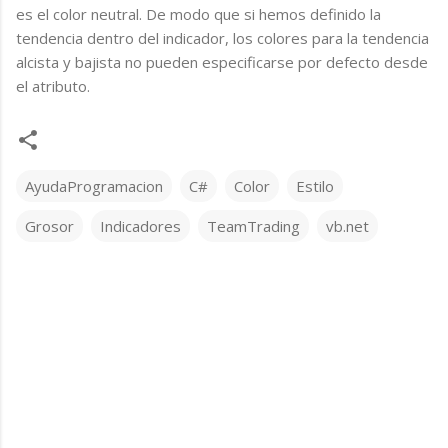
es el color neutral. De modo que si hemos definido la
tendencia dentro del indicador, los colores para la tendencia
alcista y bajista no pueden especificarse por defecto desde
el atributo.
AyudaProgramacion
C#
Color
Estilo
Grosor
Indicadores
TeamTrading
vb.net
C
o
m
e
n
t
a